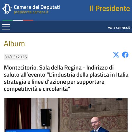
Presidente della Camera dei Deputati
Fine contenuto
Navigazione pagine di servizio
Fine pagina
Salta al contenuto principale
Salta al menu di navigazione
Salta al contenuto principale
Salta al menu di navigazione
Vai a inizio pagina
Il Presidente
Camera dei Deputati
presidente.camera.it
Espandi
vai a camera.it
Contenuto
Album
31/03/2026
Montecitorio, Sala della Regina - Indirizzo di
saluto all’evento “L’industria della plastica in Italia
strategia e linee d’azione per supportare
competitività e circolarità”