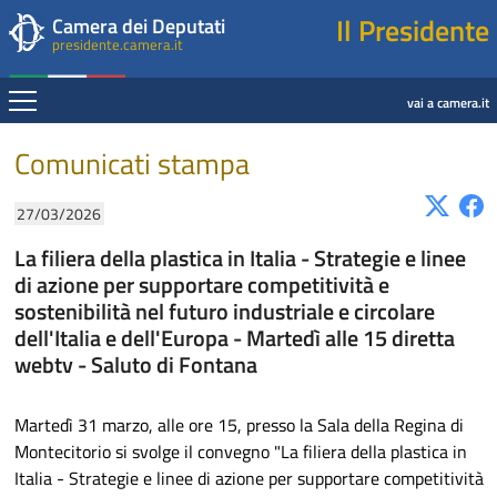
Presidente della Camera dei Deputati
Fine contenuto
Navigazione pagine di servizio
Fine pagina
Salta al contenuto principale
Salta al menu di navigazione
Salta al contenuto principale
Salta al menu di navigazione
Vai a inizio pagina
Il Presidente
Camera dei Deputati
presidente.camera.it
Espandi
vai a camera.it
Contenuto
Comunicati stampa
27/03/2026
La filiera della plastica in Italia - Strategie e linee
di azione per supportare competitività e
sostenibilità nel futuro industriale e circolare
dell'Italia e dell'Europa - Martedì alle 15 diretta
webtv - Saluto di Fontana
Martedì 31 marzo, alle ore 15, presso la Sala della Regina di
Montecitorio si svolge il convegno "La filiera della plastica in
Italia - Strategie e linee di azione per supportare competitività