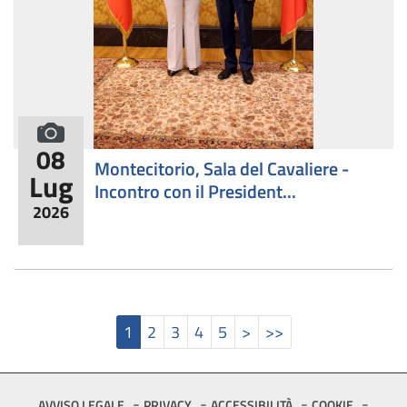
formato fotografico
08
Montecitorio, Sala del Cavaliere -
Lug
Incontro con il President...
2026
Pagina attuale
Pagina
Pagina
Pagina
Pagina
Pagina
Pagina successiva
Ultima pagina
1
2
3
4
5
>
>>
Footer
AVVISO LEGALE
PRIVACY
ACCESSIBILITÀ
COOKIE