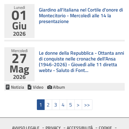
01
Lunedì
Giardino all'italiana nel Cortile d'onore di
Montecitorio - Mercoledì alle 14 la
Giu
presentazione
2026
Mercoledì
27
Le donne della Repubblica - Ottanta anni
di conquiste nelle cronache dell'Ansa
Mag
(1946-2026) - Giovedì alle 11 diretta
webtv - Saluto di Font...
2026
Notizia
Video
Album
Pagina attuale
Pagina
Pagina
Pagina
Pagina
Pagina
Pagina successiva
Ultima pagina
1
2
3
4
5
>
>>
Footer
AVVISO LEGALE
PRIVACY
ACCESSIBILITÀ
COOKIE