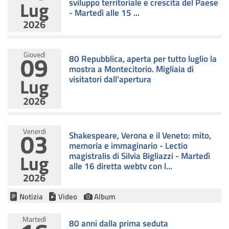
Lug
sviluppo territoriale e crescita del Paese
- Martedì alle 15 ...
2026
09
Giovedì
80 Repubblica, aperta per tutto luglio la
mostra a Montecitorio. Migliaia di
Lug
visitatori dall'apertura
2026
03
Venerdi
Shakespeare, Verona e il Veneto: mito,
memoria e immaginario - Lectio
Lug
magistralis di Silvia Bigliazzi - Martedì
alle 16 diretta webtv con l...
2026
Notizia
Video
Album
Martedì
80 anni dalla prima seduta