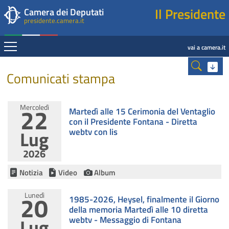
Presidente della Camera dei Deputati
Fine contenuto
Navigazione pagine di servizio
Fine pagina
Salta al contenuto principale
Salta al menu di navigazione
Salta al contenuto principale
Salta al menu di navigazione
Vai a inizio pagina
Il Presidente
Camera dei Deputati
presidente.camera.it
Espandi
vai a camera.it
Contenuto
Ricerca
Comunicati stampa
Mercoledì
22
Martedì alle 15 Cerimonia del Ventaglio
con il Presidente Fontana - Diretta
Lug
webtv con lis
2026
Notizia
Video
Album
20
Lunedì
1985-2026, Heysel, finalmente il Giorno
della memoria Martedì alle 10 diretta
Lug
webtv - Messaggio di Fontana