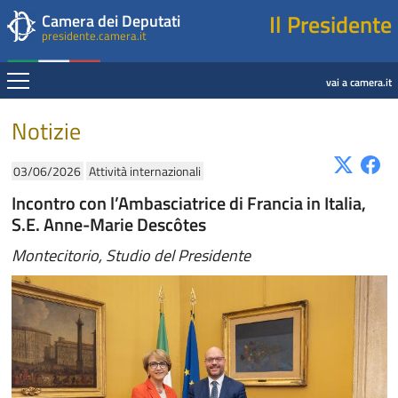
Presidente della Camera dei Deputati
Fine contenuto
Navigazione pagine di servizio
Fine pagina
Salta al contenuto principale
Salta al menu di navigazione
Salta al contenuto principale
Salta al menu di navigazione
Vai a inizio pagina
Il Presidente
Camera dei Deputati
presidente.camera.it
Espandi
vai a camera.it
Contenuto
Notizie
03/06/2026
Attività internazionali
Incontro con l’Ambasciatrice di Francia in Italia,
S.E. Anne-Marie Descôtes
Montecitorio, Studio del Presidente