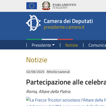
Presidente della Camera dei Deputati
Fine contenuto
Navigazione pagine di servizio
Fine pagina
Salta al contenuto principale
Salta al menu di navigazione
Salta al contenuto principale
Salta al menu di navigazione
Vai a inizio pagina
Camera dei Deputati
presidente.camera.it
Navigazione principale
Presidente
Notizie
Comunica
Contenuto
Notizie
02/06/2025
Attività nazionali
Partecipazione alle celebr
Roma, Altare della Patria