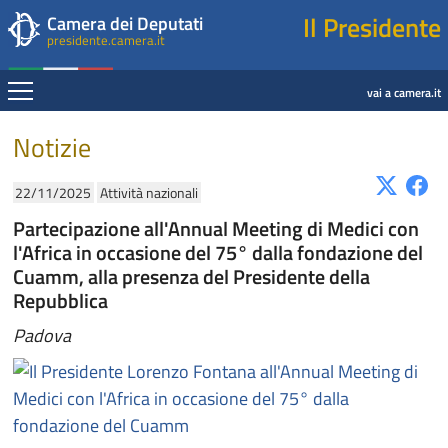
Presidente della Camera dei Deputati
Fine contenuto
Navigazione pagine di servizio
Fine pagina
Salta al contenuto principale
Salta al menu di navigazione
Salta al contenuto principale
Salta al menu di navigazione
Vai a inizio pagina
Il Presidente
Camera dei Deputati
presidente.camera.it
Espandi
vai a camera.it
Contenuto
Notizie
22/11/2025
Attività nazionali
Partecipazione all'Annual Meeting di Medici con
l'Africa in occasione del 75° dalla fondazione del
Cuamm, alla presenza del Presidente della
Repubblica
Padova