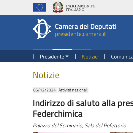
Presidente della Camera dei Deputati
Fine contenuto
Navigazione pagine di servizio
Fine pagina
Salta al contenuto principale
Salta al menu di navigazione
Salta al contenuto principale
Salta al menu di navigazione
Vai a inizio pagina
Camera dei Deputati
presidente.camera.it
Navigazione principale
Presidente
Notizie
Comunica
Contenuto
Notizie
05/12/2024
Attività nazionali
Indirizzo di saluto alla p
Federchimica
Palazzo del Seminario, Sala del Refettorio