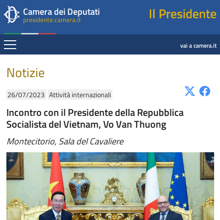
Presidente della Camera dei Deputati
Fine contenuto
Navigazione pagine di servizio
Fine pagina
Salta al contenuto principale
Salta al menu di navigazione
Salta al contenuto principale
Salta al menu di navigazione
Vai a inizio pagina
Il Presidente
Camera dei Deputati
presidente.camera.it
Espandi
vai a camera.it
Contenuto
Notizie
26/07/2023
Attività internazionali
Incontro con il Presidente della Repubblica
Socialista del Vietnam, Vo Van Thuong
Montecitorio, Sala del Cavaliere