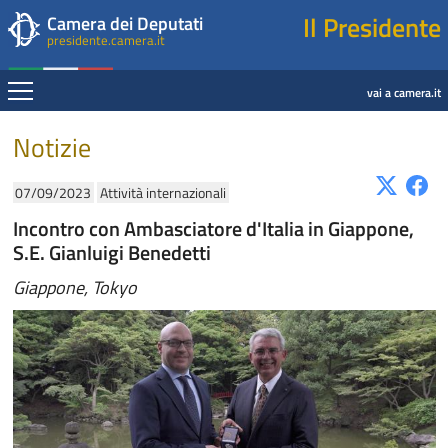
Presidente della Camera dei Deputati
Fine contenuto
Navigazione pagine di servizio
Fine pagina
Salta al contenuto principale
Salta al menu di navigazione
Salta al contenuto principale
Salta al menu di navigazione
Vai a inizio pagina
Il Presidente
Camera dei Deputati
presidente.camera.it
Espandi
vai a camera.it
Contenuto
Notizie
07/09/2023
Attività internazionali
Incontro con Ambasciatore d'Italia in Giappone,
S.E. Gianluigi Benedetti
Giappone, Tokyo