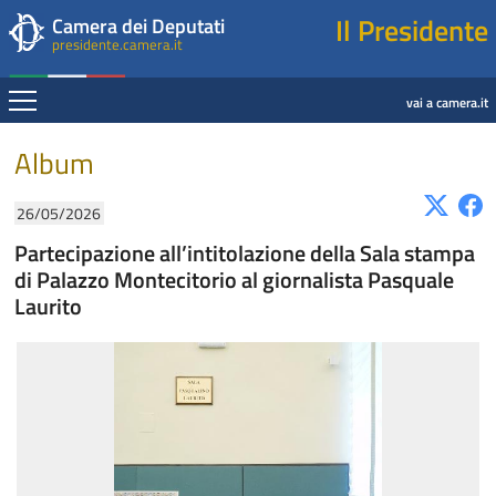
Presidente della Camera dei Deputati
Fine contenuto
Navigazione pagine di servizio
Fine pagina
Salta al contenuto principale
Salta al menu di navigazione
Salta al contenuto principale
Salta al menu di navigazione
Vai a inizio pagina
Il Presidente
Camera dei Deputati
presidente.camera.it
Espandi
vai a camera.it
Contenuto
Album
26/05/2026
Partecipazione all’intitolazione della Sala stampa
di Palazzo Montecitorio al giornalista Pasquale
Laurito