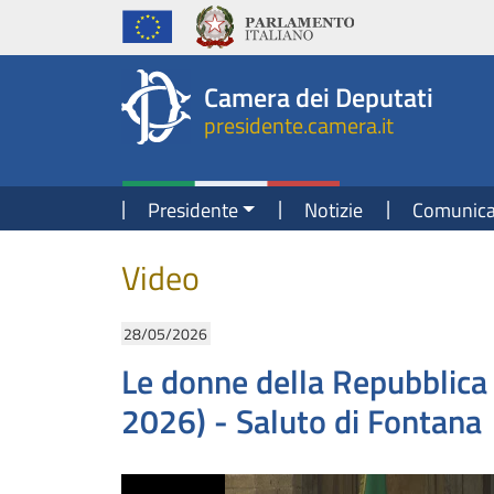
Presidente della Camera dei Deputati
Fine contenuto
Navigazione pagine di servizio
Fine pagina
Salta al contenuto principale
Salta al menu di navigazione
Salta al contenuto principale
Salta al menu di navigazione
Vai a inizio pagina
Camera dei Deputati
presidente.camera.it
Navigazione principale
Presidente
Notizie
Comunica
Contenuto
Video
28/05/2026
Le donne della Repubblica 
2026) - Saluto di Fontana