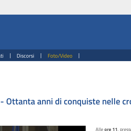
ti
Discorsi
Foto/Video
- Ottanta anni di conquiste nelle c
Alle
ore 11
, press