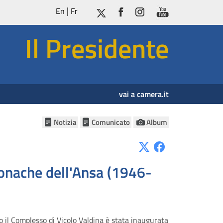
En
Fr
Il Presidente
vai a camera.it
Notizia
Comunicato
Album
ronache dell'Ansa (1946-
o il Complesso di Vicolo Valdina è stata inaugurata