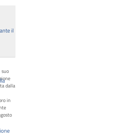
l suo
azione
ta dalla
oro in
ente
agosto