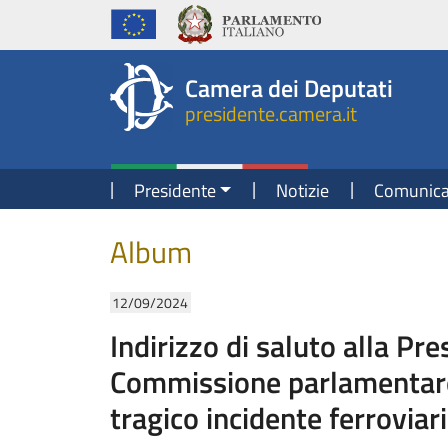
Presidente della Camera dei Deputati
Fine contenuto
Navigazione pagine di servizio
Fine pagina
Salta al contenuto principale
Salta al menu di navigazione
Salta al contenuto principale
Salta al menu di navigazione
Vai a inizio pagina
Camera dei Deputati
presidente.camera.it
Navigazione principale
Presidente
Notizie
Comunica
Contenuto
Album
12/09/2024
Indirizzo di saluto alla Pre
Commissione parlamentare di
tragico incidente ferrovia