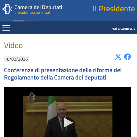
Presidente della Camera dei Deputati
Fine contenuto
Navigazione pagine di servizio
Fine pagina
Salta al contenuto principale
Salta al menu di navigazione
Salta al contenuto principale
Salta al menu di navigazione
Vai a inizio pagina
Il Presidente
Camera dei Deputati
presidente.camera.it
Espandi
vai a camera.it
Contenuto
Video
18/02/2026
Conferenza di presentazione della riforma del
Regolamento della Camera dei deputati