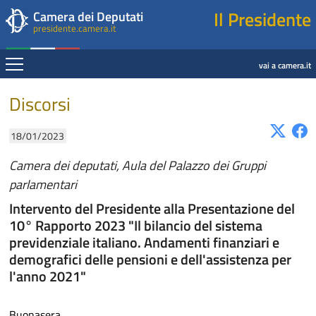
Presidente della Camera dei Deputati
Fine contenuto
Navigazione pagine di servizio
Fine pagina
Salta al contenuto principale
Salta al menu di navigazione
Salta al contenuto principale
Salta al menu di navigazione
Vai a inizio pagina
Il Presidente
Camera dei Deputati
presidente.camera.it
Espandi
vai a camera.it
Contenuto
Discorsi
18/01/2023
Camera dei deputati, Aula del Palazzo dei Gruppi
parlamentari
Intervento del Presidente alla Presentazione del
10° Rapporto 2023 "Il bilancio del sistema
previdenziale italiano. Andamenti finanziari e
demografici delle pensioni e dell'assistenza per
l'anno 2021"
Buonasera.