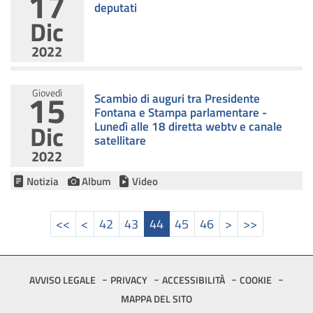
17
deputati
Dic
2022
15
Giovedì
Scambio di auguri tra Presidente
Fontana e Stampa parlamentare -
Dic
Lunedì alle 18 diretta webtv e canale
satellitare
2022
Notizia
Album
Video
Prima pagina
Pagina precedente
Pagina
Pagina
Pagina attuale
Pagina
Pagina
Pagina
Pagina successi
Ultima pagin
<<
<
42
43
44
45
46
>
>>
Footer
AVVISO LEGALE
PRIVACY
ACCESSIBILITÀ
COOKIE
MAPPA DEL SITO