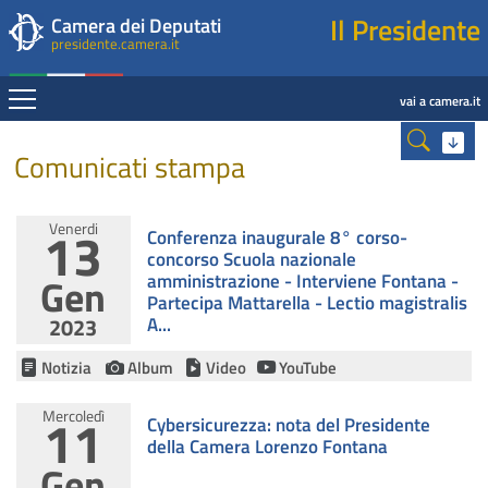
Presidente della Camera dei Deputati
Fine contenuto
Navigazione pagine di servizio
Fine pagina
Salta al contenuto principale
Salta al menu di navigazione
Salta al contenuto principale
Salta al menu di navigazione
Vai a inizio pagina
Il Presidente
Camera dei Deputati
presidente.camera.it
Espandi
vai a camera.it
Contenuto
Ricerca
Comunicati stampa
13
Venerdi
Conferenza inaugurale 8° corso-
concorso Scuola nazionale
Gen
amministrazione - Interviene Fontana -
Partecipa Mattarella - Lectio magistralis
2023
A...
Notizia
Album
Video
YouTube
Mercoledì
11
Cybersicurezza: nota del Presidente
della Camera Lorenzo Fontana
Gen