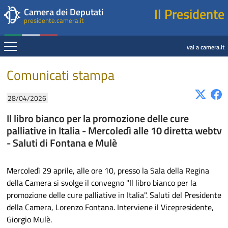
Presidente della Camera dei Deputati
Fine contenuto
Navigazione pagine di servizio
Fine pagina
Salta al contenuto principale
Salta al menu di navigazione
Salta al contenuto principale
Salta al menu di navigazione
Vai a inizio pagina
Il Presidente
Camera dei Deputati
presidente.camera.it
Espandi
vai a camera.it
Contenuto
Comunicati stampa
28/04/2026
Il libro bianco per la promozione delle cure
palliative in Italia - Mercoledì alle 10 diretta webtv
- Saluti di Fontana e Mulè
Mercoledì 29 aprile, alle ore 10, presso la Sala della Regina
della Camera si svolge il convegno "Il libro bianco per la
promozione delle cure palliative in Italia". Saluti del Presidente
della Camera, Lorenzo Fontana. Interviene il Vicepresidente,
Giorgio Mulè.